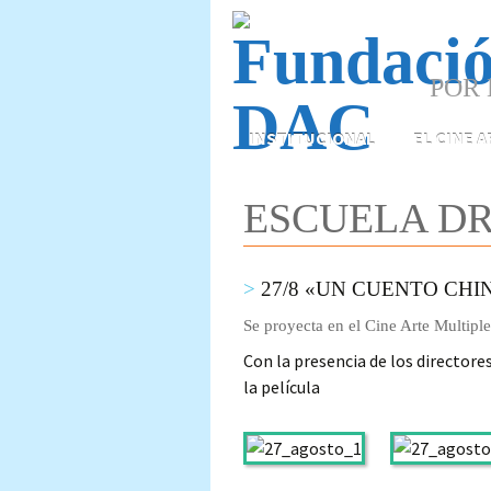
POR 
Skip
INSTITUCIONAL
EL CINE 
to
content
ESCUELA DR
27/8 «UN CUENTO CHI
Se proyecta en el Cine Arte Multipl
Con la presencia de los directore
la película