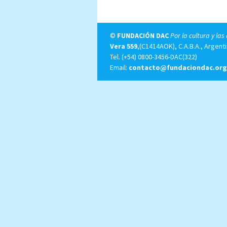
©
FUNDACIÓN DAC
Por la cultura y las
Vera 559
,(C1414AOK), C.A.B.A., Argenti
Tel.
(+54) 0800-3456-DAC(322)
Email:
contacto@fundaciondac.org