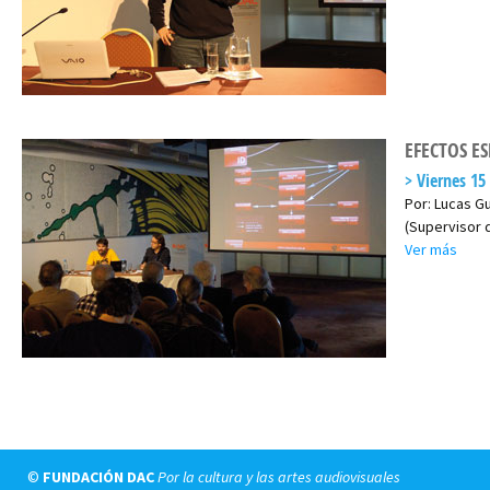
EFECTOS E
Viernes 15
Por: Lucas G
(Supervisor 
Ver más
©
FUNDACIÓN DAC
Por la cultura y las artes audiovisuales