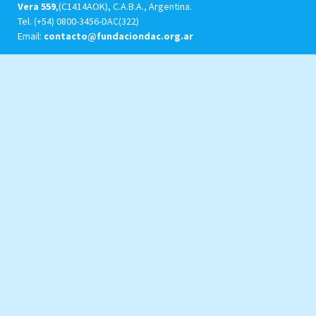
Vera 559
,(C1414AOK), C.A.B.A., Argentina.
Tel.
(+54) 0800-3456-DAC(322)
Email:
contacto@fundaciondac.org.ar