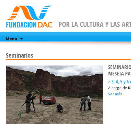
POR LA CULTURA Y LAS AR
Skip
Menu
to
content
Seminarios
SEMINARIO
MESETA P
3, 4, 5 y 6
A cargo de R
Ver más