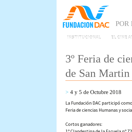
POR 
Skip
INSTITUCIONAL
EL CINE 
to
content
3º Feria de ci
de San Martin
4 y 5 de Octubre 2018
La Fundación DAC participó como j
Feria de ciencias Humanas y socia
Cortos ganadores:
1º Clandestina de la Escuela nº 72