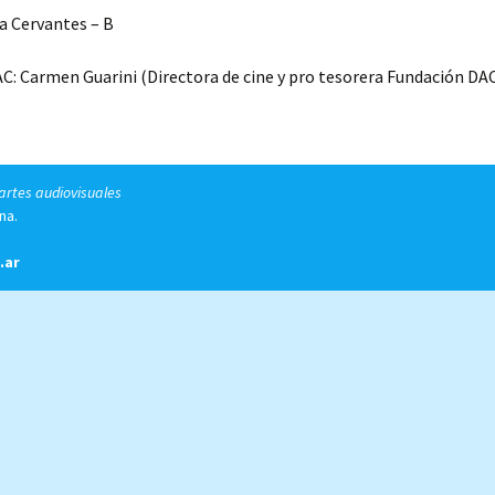
la Cervantes – B
C: Carmen Guarini (Directora de cine y pro tesorera Fundación DA
 artes audiovisuales
na.
.ar