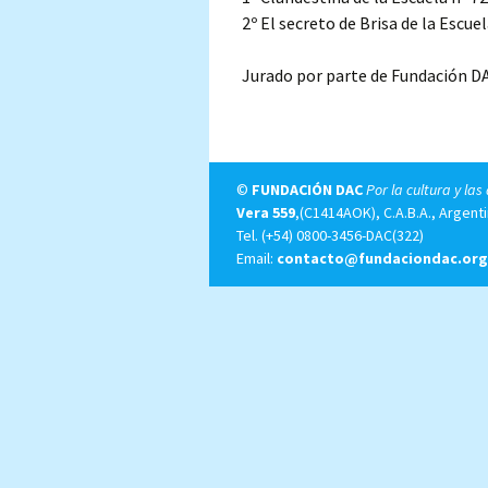
2º El secreto de Brisa de la Escue
Jurado por parte de Fundación DA
©
FUNDACIÓN DAC
Por la cultura y las
Vera 559
,(C1414AOK), C.A.B.A., Argenti
Tel.
(+54) 0800-3456-DAC(322)
Email:
contacto@fundaciondac.org