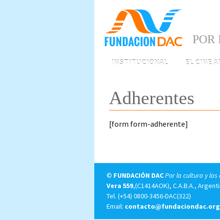
POR 
Skip
INSTITUCIONAL
EL CINE 
to
content
Adherentes
[form form-adherente]
©
FUNDACIÓN DAC
Por la cultura y las
Vera 559
,(C1414AOK), C.A.B.A., Argenti
Tel.
(+54) 0800-3456-DAC(322)
Email:
contacto@fundaciondac.org