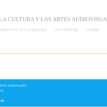
LA CULTURA Y LAS ARTES AUDIOVISU
ARGENTINO VA A LA ESCUELA
ACTIVIDADES
VIDEOS
 artes audiovisuales
na.
.ar