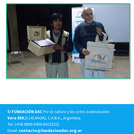
©
FUNDACIÓN DAC
Por la cultura y las artes audiovisuales
Vera 559
,(C1414AOK), C.A.B.A., Argentina.
Tel.
(+54) 0800-3456-DAC(322)
Email:
contacto@fundaciondac.org.ar