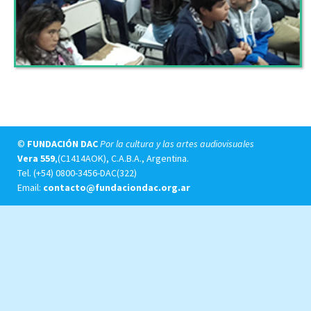
©
FUNDACIÓN DAC
Por la cultura y las artes audiovisuales
Vera 559
,(C1414AOK), C.A.B.A., Argentina.
Tel.
(+54) 0800-3456-DAC(322)
Email:
contacto@fundaciondac.org.ar