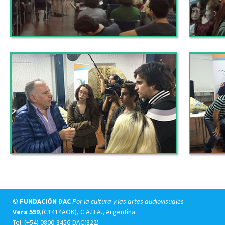
©
FUNDACIÓN DAC
Por la cultura y las artes audiovisuales
Vera 559
,(C1414AOK), C.A.B.A., Argentina.
Tel.
(+54) 0800-3456-DAC(322)