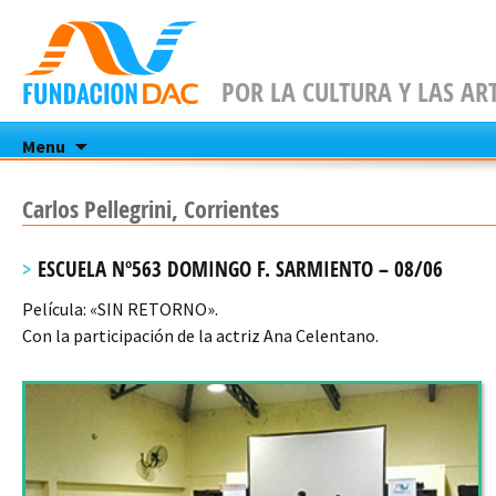
POR LA CULTURA Y LAS AR
Skip
Menu
to
content
Carlos Pellegrini, Corrientes
ESCUELA Nº563 DOMINGO F. SARMIENTO – 08/06
Película: «SIN RETORNO».
Con la participación de la actriz Ana Celentano.