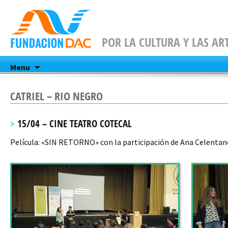
POR LA CULTURA Y LAS AR
Skip
Menu
to
content
CATRIEL – RIO NEGRO
15/04 – CINE TEATRO COTECAL
Película: «SIN RETORNO» con la participación de Ana Celentan