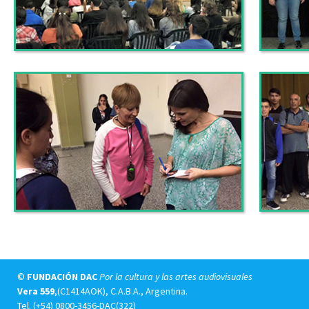
©
FUNDACIÓN DAC
Por la cultura y las artes audiovisuales
Vera 559
,(C1414AOK), C.A.B.A., Argentina.
Tel.
(+54) 0800-3456-DAC(322)