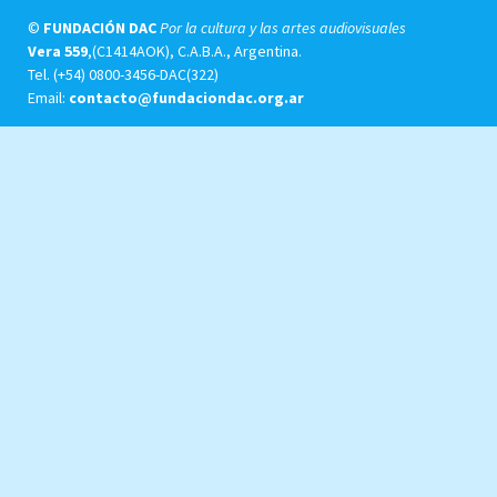
©
FUNDACIÓN DAC
Por la cultura y las artes audiovisuales
Vera 559
,(C1414AOK), C.A.B.A., Argentina.
Tel.
(+54) 0800-3456-DAC(322)
Email:
contacto@fundaciondac.org.ar