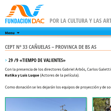
POR LA CULTURA Y LAS AR
Skip
Menu
to
content
CEPT Nº 33 CAÑUELAS – PROVINCA DE BS AS
29 /9 «TIEMPO DE VALIENTES»
Con la presencia de los directores Gabriel Arbós, Carlos Galetti
Kutika y Luis Luque
(Actores de la película).
Como donación se les dejarán los equipos de proyección y de so