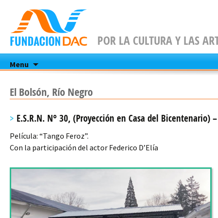
POR LA CULTURA Y LAS AR
Skip
Menu
to
content
El Bolsón, Río Negro
E.S.R.N. N° 30, (Proyección en Casa del Bicentenario) 
Película: “Tango Feroz”.
Con la participación del actor Federico D’Elía​