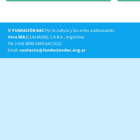
©
FUNDACIÓN DAC
Por la cultura y las artes audiovisuales
Vera 559
,(C1414AOK), C.A.B.A., Argentina.
Tel.
(+54) 0800-3456-DAC(322)
Email:
contacto@fundaciondac.org.ar