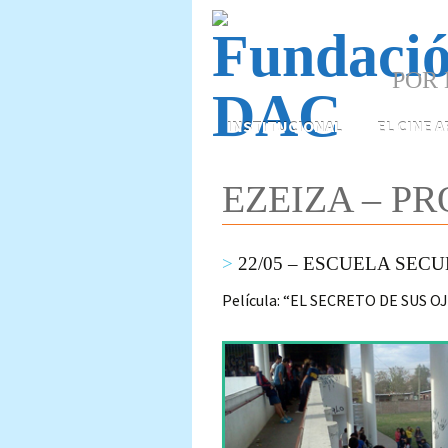
POR 
Skip
INSTITUCIONAL
EL CINE 
to
content
EZEIZA – P
22/05 – ESCUELA SECU
Película: “EL SECRETO DE SUS O