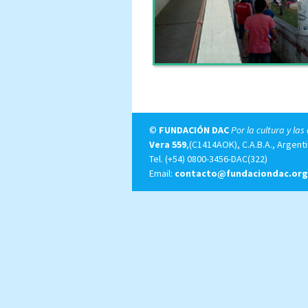
©
FUNDACIÓN DAC
Por la cultura y las
Vera 559
,(C1414AOK), C.A.B.A., Argenti
Tel.
(+54) 0800-3456-DAC(322)
Email:
contacto@fundaciondac.org