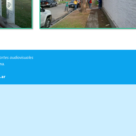
 artes audiovisuales
na.
.ar