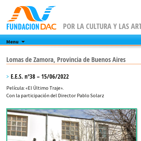
POR LA CULTURA Y LAS AR
Skip
Menu
to
content
Lomas de Zamora, Provincia de Buenos Aires
E.E.S. nº38 – 15/06/2022
Película: «El Último Traje».
Con la participación del Director Pablo Solarz