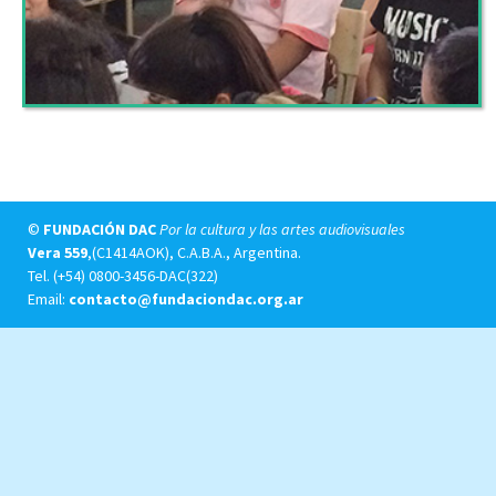
©
FUNDACIÓN DAC
Por la cultura y las artes audiovisuales
Vera 559
,(C1414AOK), C.A.B.A., Argentina.
Tel.
(+54) 0800-3456-DAC(322)
Email:
contacto@fundaciondac.org.ar