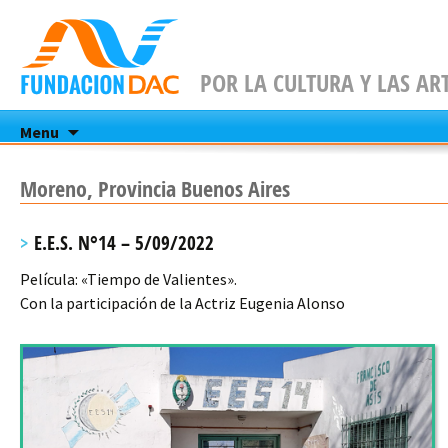
POR LA CULTURA Y LAS AR
Skip
Menu
to
content
Moreno, Provincia Buenos Aires
E.E.S. N°14 – 5/09/2022
Película: «Tiempo de Valientes».
Con la participación de la Actriz Eugenia Alonso