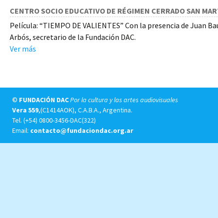
CENTRO SOCIO EDUCATIVO DE RÉGIMEN CERRADO SAN MARTÍ
Película: “TIEMPO DE VALIENTES” Con la presencia de Juan Bau
Arbós, secretario de la Fundación DAC.
Ver más
©
FUNDACIÓN DAC
Por la cultura y las artes audiovisuales
Vera 559
,(C1414AOK), C.A.B.A., Argentina.
Tel.
(+54) 0800-3456-DAC(322)
Email:
contacto@fundaciondac.org.ar