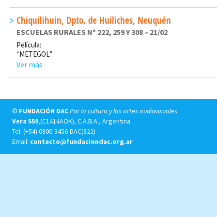
Chiquilihuin, Dpto. de Huiliches, Neuquén
ESCUELAS RURALES Nº 222, 259 Y 308 – 21/02
Película:
“METEGOL”.
Ver más
©
FUNDACIÓN DAC
Por la cultura y las artes audiovisuales
Vera 559
,(C1414AOK), C.A.B.A., Argentina.
Tel.
(+54) 0800-3456-DAC(322)
Email:
contacto@fundaciondac.org.ar