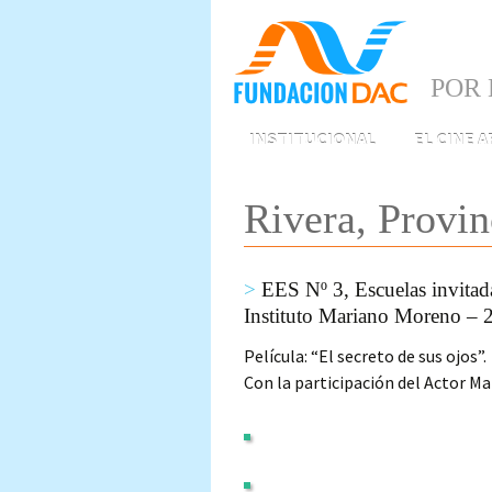
POR 
Skip
INSTITUCIONAL
EL CINE 
to
content
Rivera, Provin
EES Nº 3, Escuelas invitad
Instituto Mariano Moreno – 
Película: “El secreto de sus ojos”.
Con la participación del Actor Ma