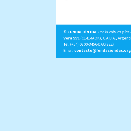
©
FUNDACIÓN DAC
Por la cultura y las
Vera 559
,(C1414AOK), C.A.B.A., Argenti
Tel.
(+54) 0800-3456-DAC(322)
Email:
contacto@fundaciondac.org