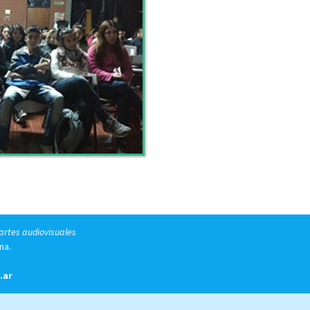
 artes audiovisuales
na.
.ar