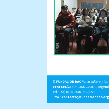
©
FUNDACIÓN DAC
Por la cultura y las
Vera 559
,(C1414AOK), C.A.B.A., Argenti
Tel.
(+54) 0800-3456-DAC(322)
Email:
contacto@fundaciondac.org