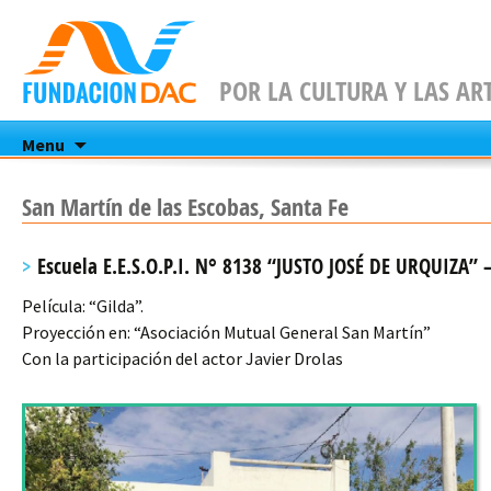
POR LA CULTURA Y LAS AR
Skip
Menu
to
content
San Martín de las Escobas, Santa Fe
Escuela E.E.S.O.P.I. N° 8138 “JUSTO JOSÉ DE URQUIZA” 
Película: “Gilda”.
Proyección en: “Asociación Mutual General San Martín”
Con la participación del actor Javier Drolas