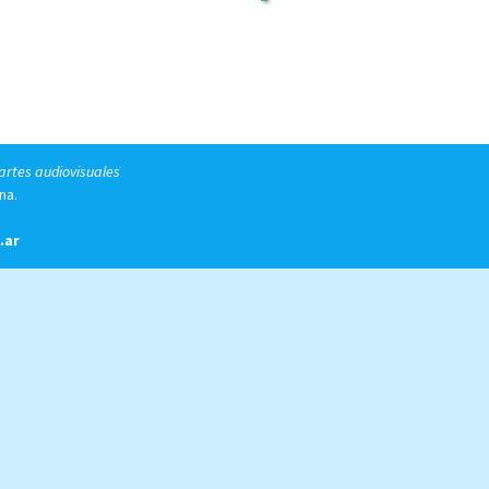
 artes audiovisuales
na.
.ar