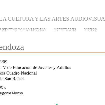
LA CULTURA Y LAS ARTES AUDIOVISU
ARGENTINO VA A LA ESCUELA
ACTIVIDADES
VIDEOS
endoza
8/09
n V de Educación de Jóvenes y Adultos
ría Cuadro Nacional
de San Rafael.
DO».
 Eugenia Alonso.