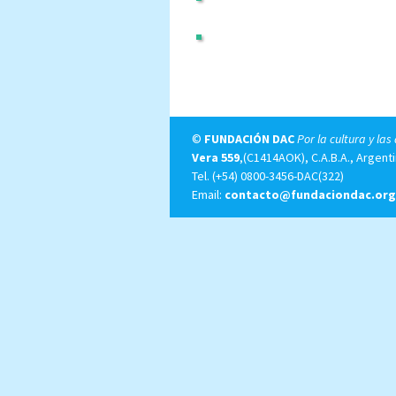
©
FUNDACIÓN DAC
Por la cultura y las
Vera 559
,(C1414AOK), C.A.B.A., Argenti
Tel.
(+54) 0800-3456-DAC(322)
Email:
contacto@fundaciondac.org