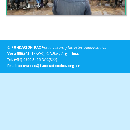
©
FUNDACIÓN DAC
Por la cultura y las artes audiovisuales
Vera 559
,(C1414AOK), C.A.B.A., Argentina.
Tel.
(+54) 0800-3456-DAC(322)
Email:
contacto@fundaciondac.org.ar