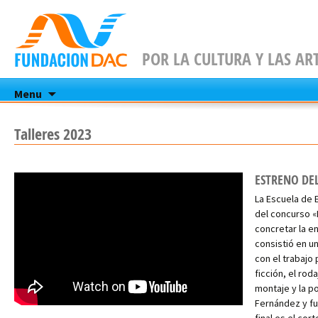
POR LA CULTURA Y LAS AR
Skip
Menu
to
content
Talleres 2023
ESTRENO DE
La Escuela de 
del concurso «
concretar la e
consistió en un
con el trabajo
ficción, el rod
montaje y la po
Fernández y fu