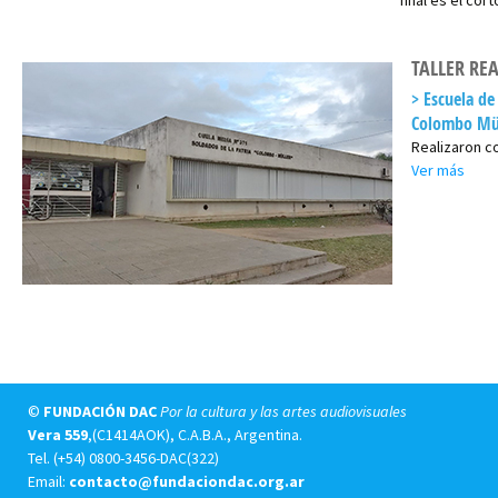
final es el co
TALLER RE
Escuela de
Colombo Müll
Realizaron 
Ver más
©
FUNDACIÓN DAC
Por la cultura y las artes audiovisuales
Vera 559
,(C1414AOK), C.A.B.A., Argentina.
Tel.
(+54) 0800-3456-DAC(322)
Email:
contacto@fundaciondac.org.ar