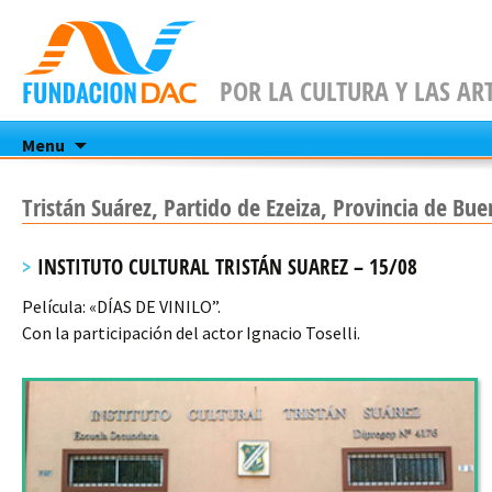
POR LA CULTURA Y LAS AR
Skip
Menu
to
content
Tristán Suárez, Partido de Ezeiza, Provincia de Bue
INSTITUTO CULTURAL TRISTÁN SUAREZ – 15/08
Película: «DÍAS DE VINILO”.
Con la participación del actor Ignacio Toselli.