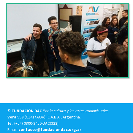
©
FUNDACIÓN DAC
Por la cultura y las artes audiovisuales
Vera 559
,(C1414AOK), C.A.B.A., Argentina.
Tel.
(+54) 0800-3456-DAC(322)
Email:
contacto@fundaciondac.org.ar