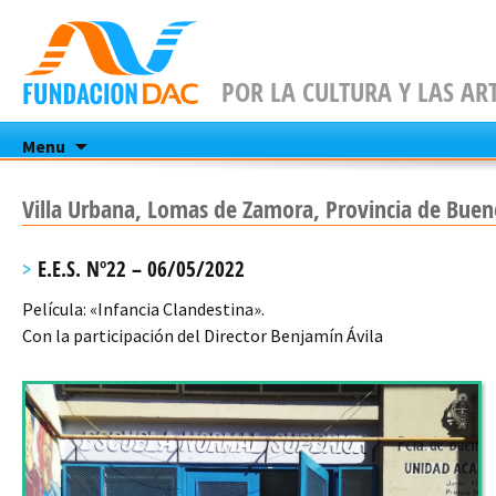
POR LA CULTURA Y LAS AR
Skip
Menu
to
content
Villa Urbana, Lomas de Zamora, Provincia de Buen
E.E.S. Nº22 – 06/05/2022
Película: «Infancia Clandestina».
Con la participación del Director Benjamín Ávila