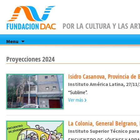
POR LA CULTURA Y LAS AR
Skip
Menu
to
content
Proyecciones 2024
Isidro Casanova, Provincia de 
Instituto América Latina, 27/11
“Sublime”.
Ver más
La Colonia, General Belgrano, 
Instituto Superior Técnico para l
ENCUENTRO DE JÓVENES Y ARRA