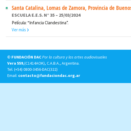
Santa Catalina, Lomas de Zamora, Provincia de Buenos
ESCUELA E.E.S. N° 35 – 25/03/2024
Película: “Infancia Clandestina”.
Ver más
©
FUNDACIÓN DAC
Por la cultura y las artes audiovisuales
Vera 559
,(C1414AOK), C.A.B.A., Argentina.
Tel.
(+54) 0800-3456-DAC(322)
Email:
contacto@fundaciondac.org.ar